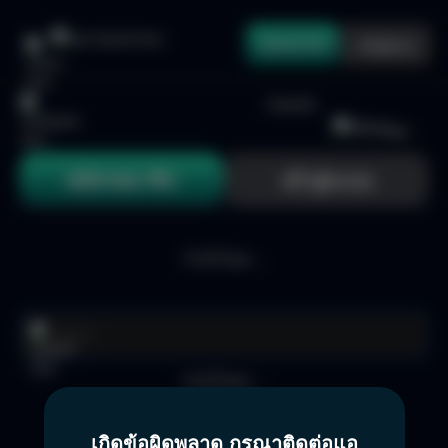
สมัครสมาชิก
เข้าสู่ระบบ
RAMA555
สมัครสมาชิก
เข้าสู่ระบบ
กำลังโหลด ...
กำลังโหลด ...
เกิดข้อผิดพลาด กรุณาติดต่อแอ