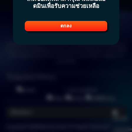
ดมินเพื่อรับความช่วยเหลือ
ตกลง
RAMA555 มุ่งมั่นที่จะมอบประสบการณ์จากเกมลิขสิทธิ์แท้โดยเฉพาะที่ได้รับการ
รับรองจากสถาบันที่เชื่อถือได้และได้รับการยอมรับมากที่สุดในอุตสาหกรรม เพื่อให้
มั่นใจว่าผู้เล่นทุกคนจะได้รับความอุ่นใจจากการเล่นเกมที่มีความยุดติธรรม &
ปลอดภัยที่สุด
ใบอนุญาตและใบรับรอง
การันตีเกมลิขสิทธิ์แท้
เกี่ยวกับเรา
Copyright RAMA555 @ 2026 All Rights Reserved